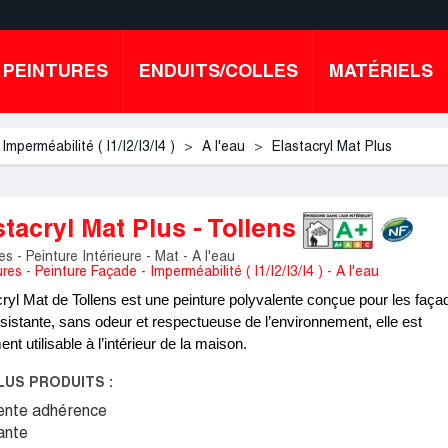
PEINTURES
ENDUITS/COLLES
MATÉRIELS
Imperméabilité ( I1/I2/I3/I4 )
A l'eau
Elastacryl Mat Plus
stacryl Mat Plus - Tollens
es - Peinture Intérieure - Mat - A l'eau
res - Peinture Façade - Imperméabilité ( I1/I2/I3/I4 ) - A l'eau
ryl Mat de Tollens est une peinture polyvalente conçue pour les faça
sistante, sans odeur et respectueuse de l’environnement, elle est
nt utilisable à l’intérieur de la maison.
LUS PRODUITS :
ente adhérence
ante