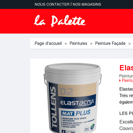
|
NOUS CONTACTER
NOS MAGASINS
Page d'accueil
Peintures
Peinture Façade
Ela
Peintur
Peintu
Elastac
Très ré
égaleme
LES P
Excell
Couvr