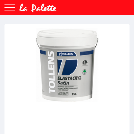
Search
Rechercher
Accueil
Peintures
Enduits/colles
Matériels
Revêtements
Nuancier
Espace professionnel
Nous contacter