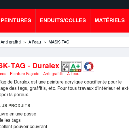
PEINTURES
ENDUITS/COLLES
MATÉRIELS
Anti grafitti
A l'eau
MASK-TAG
K-TAG - Duralex
res - Peinture Façade - Anti grafitti - A l'eau
ag de Duralex est une peinture acrylique opacifiante pour le
ge des tags, graffitis, etc. Pour tous travaux d’intérieur et ext
pports poreux.
LUS PRODUITS :
uvre en une passe
le les tags
ellent pouvoir couvrant