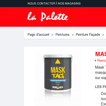
|
NOUS CONTACTER
NOS MAGASINS
Page d'accueil
Peintures
Peinture Façade
MAS
Peintu
Mask T
masqua
sur su
LES P
Co
Iso
Exc