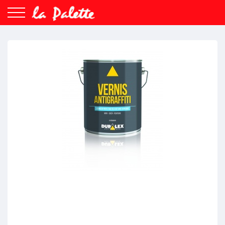
Search
Rechercher
Accueil
Peintures
Enduits/colles
Matériels
Revêtements
Nuancier
Espace professionnel
Nous contacter