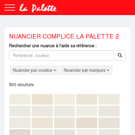
Search
Rechercher
NUANCIER COMPLICE LA PALETTE 2
Accueil
Rechercher une nuance à l'aide sa référence :
Peintures
Enduits/colles
Nuancier par couleur
Nuancier par marques
Matériels
950
résultats
Revêtements
Nuancier
Espace professionnel
Nous contacter